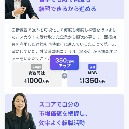
練習できるから進める
面接練習で強みを可視化して何度も何度も練習を行いまし
た。スカウトを受け取った企業から順次応募して、面接練
習を利用した対策も同時並行に進んでいったことで第一志
望にしていた、外資系戦略コンサル（MBB）から無事オフ
ァーをいただくことができました。
350
万円
アップ
転職前
現職
総合商社
MBB
1000
1350
年収
年収
万円
万円
スコアで自分の
市場価値を把握し、
効率よく転職活動