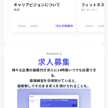
キャリアビジョンについて
フィットネス
電通
A.T. カーニー
16
min
Level
1
78
人が挑戦中
19
min
Level
2
Feature 2
求人募集
様々な企業の面接付き求人に24時間いつでも応募でき
る。
面接練習を日頃受けていると、
面接無しでそのまま求人を受けられることも。