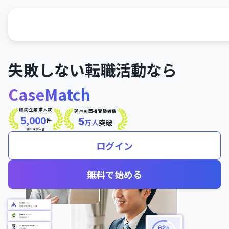
失敗しない転職活動なら
CaseMatch
難関企業求人数
延べAI面接受験者数
5,000
5
件
万人
突破
非公開求人含
ログイン
無料で始める