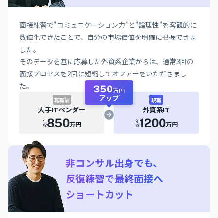
面接練習で"コミュニケーション力"と"論理性"を客観的に
数値化できたことで、自分の市場価値を明確に把握できま
した。
そのデータを基に応募した外資系企業からは、通常3回の
面接プロセスを2回に短縮してオファーをいただきまし
た。
350
万円
アップ
転職前
現職
大手ITベンダー
外資系IT
850
1200
年収
年収
万円
万円
非コンサル出身でも、
反復練習で最終面接へ
ショートカット