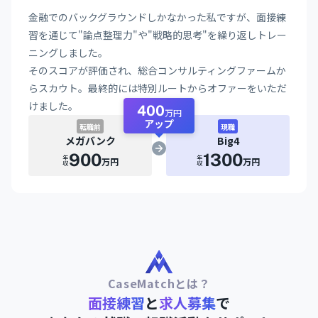
金融でのバックグラウンドしかなかった私ですが、面接練
習を通じて"論点整理力"や"戦略的思考"を繰り返しトレー
ニングしました。
そのスコアが評価され、総合コンサルティングファームか
らスカウト。最終的には特別ルートからオファーをいただ
けました。
400
万円
アップ
転職前
現職
メガバンク
Big4
900
1300
年収
年収
万円
万円
CaseMatchとは？
面接練習
と
求人募集
で