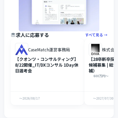
求人に応募する
すべて見る →
CaseMatch運営事務局
株式会
【クオンツ・コンサルティング】
【28卒新卒採
8/22開催_IT/DXコンサル 1Day休
候補募集 | 
日選考会
補）
600万円〜
〜2026/08/17
〜2027/07/30