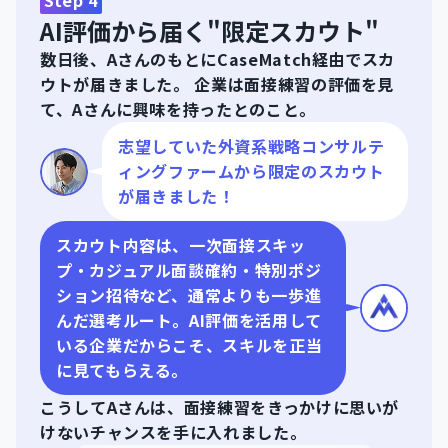
Step
4
AI評価から届く"限定スカウト"
数日後、AさんのもとにCaseMatch経由でスカ
ウトが届きました。 企業は面接練習の評価を見
て、Aさんに興味を持ったとのこと。
志望していた外資系戦略コンサルテ
ィングファームから限定のスカウト
が届きました！
スカウト内容は、一次面接スキッ
プ・カジュアル面談確約・特別ポジ
ション招待など、通常よりも一歩進
んだ選考ルート。AI評価を活用して
いる企業だからこそ、スキルを正当
に見てもらえる。
こうしてAさんは、面接練習をきっかけに思いが
けないチャンスを手に入れました。