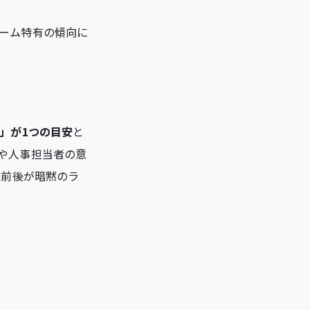
ーム特有の傾向に
」が1つの目安
と
や人事担当者の意
歳前後が暗黙のラ