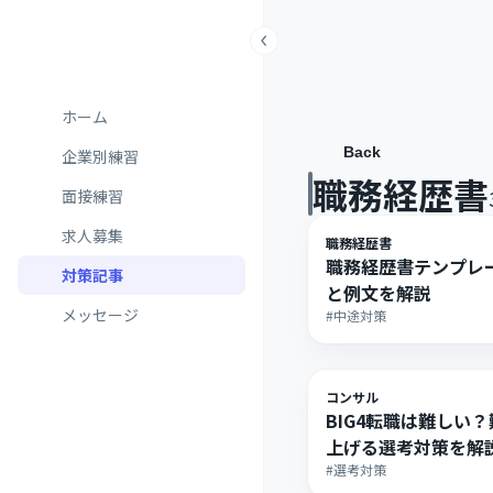
ホーム
Back
企業別練習
職務経歴書
面接練習
求人募集
職務経歴書
職務経歴書テンプレ
対策記事
と例文を解説
メッセージ
#中途対策
コンサル
BIG4転職は難しい
上げる選考対策を解
#選考対策