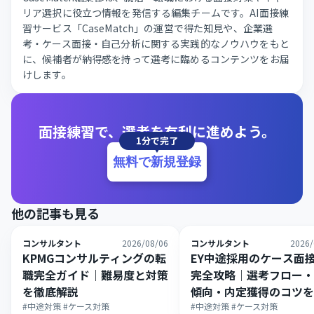
リア選択に役立つ情報を発信する編集チームです。AI面接練
習サービス「CaseMatch」の運営で得た知見や、企業選
考・ケース面接・自己分析に関する実践的なノウハウをもと
に、候補者が納得感を持って選考に臨めるコンテンツをお届
けします。
面接練習で、選考を有利に進めよう。
1分で完了
無料で新規登録
他の記事も見る
コンサルタント
2026/08/06
コンサルタント
2026/
KPMGコンサルティングの転
EY中途採用のケース面
職完全ガイド｜難易度と対策
完全攻略｜選考フロー・
を徹底解説
傾向・内定獲得のコツを
#中途対策 #ケース対策
解説
#中途対策 #ケース対策