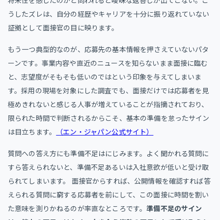
将来性を感じたのかと問われると曖昧な返答しか出てこない。こ
うしたズレは、自分の経歴やキャリアを十分に振り返れていない
証拠として面接官の目に映ります。
もう一つ典型的なのが、応募先の基本情報を押さえていないパタ
ーンです。事業内容や直近のニュースを知らないまま面接に臨む
と、志望度がそもそも低いのではという印象を与えてしまいま
す。採用の現場を対象にした調査でも、面接だけでは応募者を見
極めきれないと感じる人事が増えていることが指摘されており、
限られた時間で判断されるからこそ、基本の準備を怠ったサイン
は目立ちます。
（エン・ジャパン公式サイト）
質問への答え方にも準備不足はにじみます。よく聞かれる質問に
すら答えられないと、準備不足あるいは入社意欲が低いと受け取
られてしまいます。 面接官からすれば、公開情報を確認すれば答
えられる質問に窮する応募者を前にして、この面接に時間を割い
た意味を測りかねるのが率直なところです。
準備不足のサイン