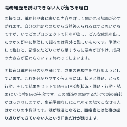
職務経歴を説明できない人が落ちる理由
面接では、職務経歴書に書いた内容を詳しく聞かれる場面が必ず
訪れます。自分の経歴なのだから当然答えられるはずと思いがち
ですが、いつどのプロジェクトで何を担当し、どんな成果を出し
たのかを即座に整理して語るのは意外と難しいものです。準備な
しで臨むと、記憶をたどりながら話すうちに要点がぼやけ、成果
の大きさが伝わらないまま終わってしまいます。
面接官は職務経歴の話を通じて、成果の再現性を見極めようとし
ています。これを分かりやすく伝えるには、状況と課題、とった
行動、そして結果をセットで語るSTAR法(状況・課題・行動・結
果)という枠組みが有効です。この構造を意識するだけで話の輪郭
がはっきりしますが、事前準備なしにこれをその場でこなせる人
はかなりの少数派です。
話が散漫になると、面接官には仕事の振
り返りができていない人という印象だけが残ります。