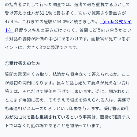
の担当者に対して行った調査では、選考で最も重視する点として
受け答えの仕方が51.1%で最も多く、次いで誠実さや素直さが
47.4%、これまでの経験が44.0%と続きました。
（doda公式サイ
ト）
経歴やスキルの高さだけでなく、質問にどう向き合うかとい
う対話の姿勢が評価の中心にあるわけです。面接官が見ているポ
イントは、大きく3つに整理できます。
①受け答えの仕方
質問の意図をくみ取り、結論から順序立てて答えられるか。ここ
が最初の関門になります。長々と話し始めて要点が見えない受け
答えは、それだけで評価を下げてしまいます。逆に、聞かれたこ
とにまず端的に答え、そのうえで根拠を添えられる人は、実務で
も報連相がスムーズだろうという印象を与えます。
受け答えの仕
方が51.1%で最も重視されている
という事実は、面接が知識テス
トではなく対話の場であることを物語っています。