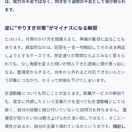
は、能力の不足ではなく、向き合う姿勢の不足として受け取られ
ます。
逆に“やりすぎ対策”がマイナスになる瞬間
とはいえ、対策のかけ方を間違えると、準備が裏目に出ることも
あります。典型的なのは、回答を一言一句暗記してそのまま再生
しようとするケースです。想定通りの質問ならよどみなく答えら
れても、少し角度を変えた問いが飛んできた途端に頭が真っ白に
なる。面接官からすると、台本から外れると対応できない人とい
う印象につながり、かえって評価を下げてしまいます。
志望動機についても同じことが言えます。転職サービスの解説で
も、理念に共感したという言葉だけを並べても志望動機としては
弱く、自分の経験と結び付いていないと説得力を持ちません。 面
接官が知りたいのは磨き上げられた言い回しではなく、そこに一
貫性があるか、自分の言葉で語れているかという点です。
暗記し