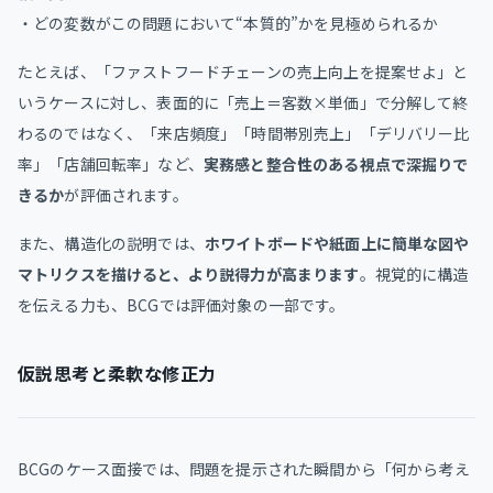
・どの変数がこの問題において“本質的”かを見極められるか
たとえば、「ファストフードチェーンの売上向上を提案せよ」と
いうケースに対し、表面的に「売上＝客数×単価」で分解して終
わるのではなく、「来店頻度」「時間帯別売上」「デリバリー比
率」「店舗回転率」など、
実務感と整合性のある視点で深掘りで
きるか
が評価されます。
また、構造化の説明では、
ホワイトボードや紙面上に簡単な図や
マトリクスを描けると、より説得力が高まります
。視覚的に構造
を伝える力も、BCGでは評価対象の一部です。
仮説思考と柔軟な修正力
BCGのケース面接では、問題を提示された瞬間から「何から考え