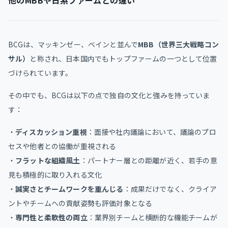
他のMBBや日系ファームとの違い
BCGは、マッキンゼー、ベインと並んで
MBB（世界三大戦略コン
サル）
と称され、日本国内でもトップファームの一つとして位置
づけられています。
その中でも、BCGは以下の点で独自の文化と強みを持っていま
す：
・
ディスカッション重視
：面接や社内議論において、議論のプロ
セスや他者との協働が重視される
・
フラットな組織風土
：パートナー層との距離が近く、若手の意
見も積極的に取り入れる文化
・
誠実さとチームワークを重んじる
：成果だけでなく、クライア
ントやチームへの貢献姿勢も評価対象となる
・
専門性と柔軟性の両立
：業界別チームと横断的な機能チームが