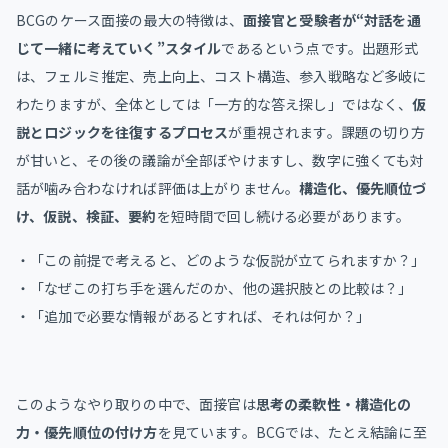
BCGのケース面接の最大の特徴は、
面接官と受験者が“対話を通
じて一緒に考えていく”スタイル
であるという点です。出題形式
は、フェルミ推定、売上向上、コスト構造、参入戦略など多岐に
わたりますが、全体としては「一方的な答え探し」ではなく、
仮
説とロジックを往復するプロセス
が重視されます。課題の切り方
が甘いと、その後の議論が全部ぼやけますし、数字に強くても対
話が噛み合わなければ評価は上がりません。
構造化、優先順位づ
け、仮説、検証、要約
を短時間で回し続ける必要があります。
・「この前提で考えると、どのような仮説が立てられますか？」
・「なぜこの打ち手を選んだのか、他の選択肢との比較は？」
・「追加で必要な情報があるとすれば、それは何か？」
このようなやり取りの中で、面接官は
思考の柔軟性・構造化の
力・優先順位の付け方
を見ています。BCGでは、たとえ結論に至