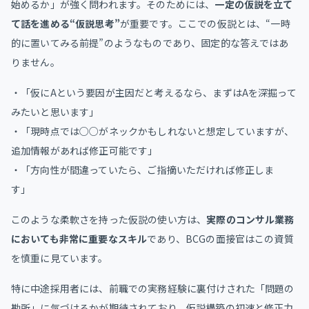
始めるか」が強く問われます。そのためには、
一定の仮説を立て
て話を進める“仮説思考”
が重要です。ここでの仮説とは、“一時
的に置いてみる前提”のようなものであり、固定的な答えではあ
りません。
・「仮にAという要因が主因だと考えるなら、まずはAを深掘って
みたいと思います」
・「現時点では○○がネックかもしれないと想定していますが、
追加情報があれば修正可能です」
・「方向性が間違っていたら、ご指摘いただければ修正しま
す」
このような柔軟さを持った仮説の使い方は、
実際のコンサル業務
においても非常に重要なスキル
であり、BCGの面接官はこの資質
を慎重に見ています。
特に中途採用者には、前職での実務経験に裏付けされた「問題の
勘所」に気づけるかが期待されており、仮説構築の初速と修正力