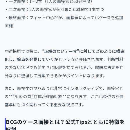
・一次面接：1〜2本（1人の面接官と60分程度）
・二次面接：2人の面接官が個別または連続で1本ずつ
・最終面接：フィット中心だが、面接官によってはケースを追加
実施
中途採用では特に、
“正解のないテーマ”に対してどのように構造
化し、論点を発見していくか
という点が評価されます。判断材料
の少ない状況でも前向きに仮説を立てられるか、曖昧な設定を自
分なりに整理して提案できるかがポイントになります。
また、面接中のやり取りは非常にインタラクティブで、面接官と
の**“対話の質”自体が評価対象**になります。これは後述の評価
基準にも深く関わってくる重要な視点です。
BCGのケース面接とは？公式Tipsとともに特徴を
解説