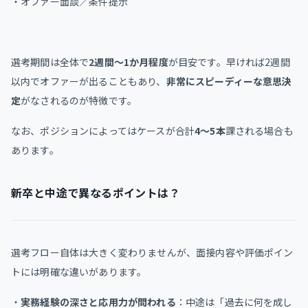
・オファー面談／条件提示
選考期間は全体で
2週間〜1か月程度
が目安です。早ければ2週間
以内でオファーが出ることもあり、
非常にスピーディーな意思決
定
がなされるのが特徴です。
なお、ポジションによってはケースが合計
4〜5本
課される場合も
あります。
新卒と中途で異なるポイントは？
選考フロー自体は大きく変わりませんが、面接内容や評価ポイン
トには明確な違いがあります。
・
実務経験の深さと応用力が問われる
：中途は「過去に何を成し