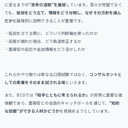
に至るまでの
“思考の道筋”を重視
しています。答えが完璧でなく
ても、
仮説をどう立て、情報をどう分類し、なぜその方針を選ん
だか
を論理的に説明できることが重要です。
・仮説を立てる際に、どういう判断軸を使ったのか
・前提が崩れた場合、どう軌道修正するか
・面接官の反応や追加情報をどう活かしたか
これらのやり取りは単なる口頭試験ではなく、
コンサルタントと
しての素養をそのまま試される場
といえます。
また、BCGでは
「相手とともに考えられるか」
が非常に重要な価
値観であり、面接官との会話のキャッチボールを通じて、
“知的
な協働”ができる人材かどうか
を見極めようとしています。