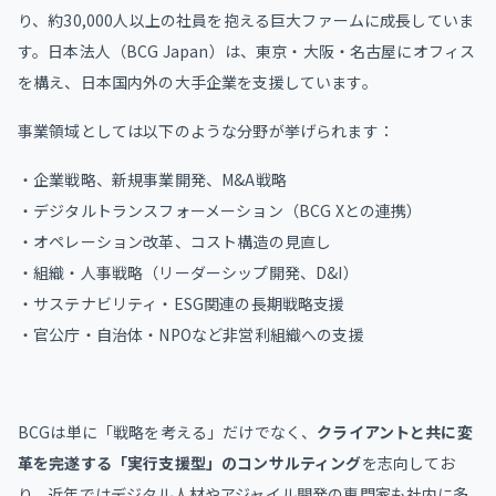
り、約30,000人以上の社員を抱える巨大ファームに成長していま
す。日本法人（BCG Japan）は、東京・大阪・名古屋にオフィス
を構え、日本国内外の大手企業を支援しています。
事業領域としては以下のような分野が挙げられます：
・企業戦略、新規事業開発、M&A戦略
・デジタルトランスフォーメーション（BCG Xとの連携）
・オペレーション改革、コスト構造の見直し
・組織・人事戦略（リーダーシップ開発、D&I）
・サステナビリティ・ESG関連の長期戦略支援
・官公庁・自治体・NPOなど非営利組織への支援
BCGは単に「戦略を考える」だけでなく、
クライアントと共に変
革を完遂する「実行支援型」のコンサルティング
を志向してお
り、近年ではデジタル人材やアジャイル開発の専門家も社内に多