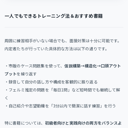
一人でもできるトレーニング法＆おすすめ書籍
周囲に練習相手がいない場合でも、面接対策は十分に可能です。
内定者たちが行っていた具体的な方法は以下の通りです。
・市販のケース問題集を使って、
仮説構築→構造化→口頭アウト
プット
を繰り返す
・録音して自分の話し方や構成を客観的に振り返る
・フェルミ推定の問題を「毎日1問」など短時間でも継続して解
く
・自己紹介や志望動機を「3分以内で簡潔に話す練習」を行う
特に書籍については、
初級者向けと実践向けの両方をバランスよ