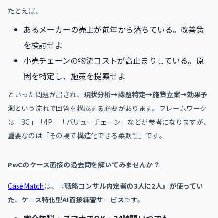
たとえば、
あるメーカーの売上が前年から落ちている。改善策
を検討せよ
小売チェーンの物流コストが高止まりしている。原
因を特定し、施策を提案せよ
といった問題が出され、
現状分析→課題特定→施策立案→効果予
測
という流れで回答を構成する必要があります。フレームワーク
は「3C」「4P」「バリューチェーン」などが参考になりますが、
重要なのは「その場で構造化できる柔軟性」です。
PwCのケース面接の過去問を解いてみませんか？
CaseMatch
は、
『戦略コンサル内定者の3人に2人』が使ってい
た
、
ケース特化型AI面接練習サービス
です。
完全無料・スマホでOK・24時間いつでも