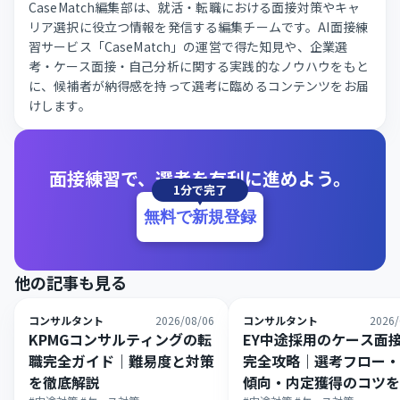
CaseMatch編集部は、就活・転職における面接対策やキャ
リア選択に役立つ情報を発信する編集チームです。AI面接練
習サービス「CaseMatch」の運営で得た知見や、企業選
考・ケース面接・自己分析に関する実践的なノウハウをもと
に、候補者が納得感を持って選考に臨めるコンテンツをお届
けします。
面接練習で、選考を有利に進めよう。
1分で完了
無料で新規登録
他の記事も見る
コンサルタント
2026/08/06
コンサルタント
2026/
KPMGコンサルティングの転
EY中途採用のケース面
職完全ガイド｜難易度と対策
完全攻略｜選考フロー・
を徹底解説
傾向・内定獲得のコツを