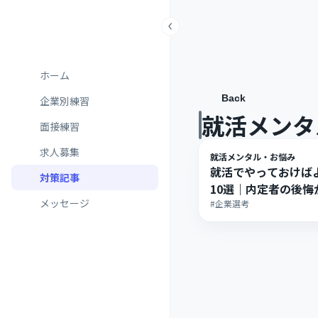
ホーム
Back
企業別練習
就活メンタ
面接練習
求人募集
就活メンタル・お悩み
就活でやっておけば
対策記事
10選｜内定者の後悔
メッセージ
#企業選考