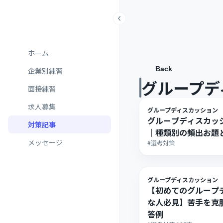
ホーム
Back
企業別練習
グループデ
面接練習
求人募集
グループディスカッション
グループディスカッ
対策記事
｜種類別の頻出お題
メッセージ
#選考対策
グループディスカッション
【初めてのグループ
な人必見】苦手を克
答例