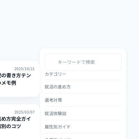
2025/10/21
カテゴリー
記の書き方テン
いメモ例
就活の進め方
選考対策
2025/03/07
就活体験談
進め方完全ガイ
割別のコツ
属性別ガイド