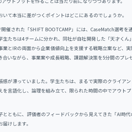
準のアウトプットを作ることは当たり前になりつつあります。
おいて本当に差がつくポイントはどこにあるのでしょうか。
で開催された「SHIFT BOOTCAMP」には、CaseMatch選考
学生たちは4チームに分かれ、同社が自社開発した「天才くん」
事業とIRの両面から企業価値向上を支援する戦略立案など、実
き合いながら、事業案や成長戦略、課題解決策を5分間のプレ
張感が漂っていました。学生たちは、まるで実際のクライアン
えを言語化し、論理を組み立て、限られた時間の中でアウトプ
子とともに、評価者のフィードバックから見えてきた「AI時代
お届けします。