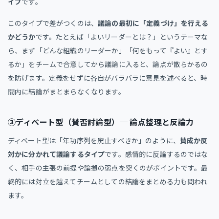
イプ
です。
このタイプで差がつくのは、
議論の最初に「定義づけ」を行える
かどうか
です。たとえば「よいリーダーとは？」というテーマな
ら、まず「どんな組織のリーダーか」「何をもって『よい』とす
るか」をチームで合意してから議論に入ると、論点が散らかるの
を防げます。定義をせずに各自がバラバラに意見を述べると、時
間内に結論がまとまらなくなります。
③ディベート型（賛否討論型）─ 論点整理と反論力
ディベート型は「年功序列を廃止すべきか」のように、
賛成か反
対かに分かれて議論するタイプ
です。感情的に反論するのではな
く、相手の主張の前提や論拠の弱点を突くのがポイントです。最
終的には対立を越えてチームとしての結論をまとめる力も問われ
ます。