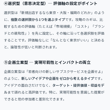
④選択型（意思決定型）─ 評価軸の設定がポイント
選択型は「新規出店するなら東京・大阪・福岡のどれか」のよう
に、
複数の選択肢から1つを選ぶタイプ
です。攻略のカギは、比
較するための評価軸（たとえば「市場規模」「コスト」「ブラン
ドとの親和性」）を先に設定し、その軸に沿って各選択肢を評価
することです。評価軸なしに「なんとなく東京がいい」と決める
と、論理性が低いと判断されます。
⑤企画立案型 ─ 実現可能性とインパクトの両立
企画立案型は「若者向けの新しいサブスクサービスを企画せよ」
のように、
新しいアイデアや企画をゼロから考えるタイプ
です。
アイデアの面白さだけでなく、
ターゲット・提供価値・収益モデ
ル
まで語れると高評価です。特に、実現可能性を意識した提案が
できると他の参加者と差別化できます。