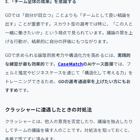
3. 「チーム全体の成果」を意識する
GDでは「自分が目立つ」ことよりも「チームとして良い結論を
出す」ことが重要です。スカウト型の選考では特に、「この人と
一緒に働きたいか」という視点で見られています。議論の質を上
げる行動が、結果的に自分の評価にもつながります。
GDで求められる論理的思考力や構造化力を高めるには、
実践的
な練習が最も効果的
です。
CaseMatch
のAIケース面接
では、フ
ェルミ推定やビジネスケースを通じて「構造化して考える力」を
トレーニングできるため、
GDの選考通過率を上げたい方にもお
すすめ
です。
クラッシャーに遭遇したときの対処法
クラッシャーとは、他人の意見を否定したり、議論を独占したり
してチームの議論を壊す人のことです。対処法を知っておくと、
本番で慌てずに済みます。