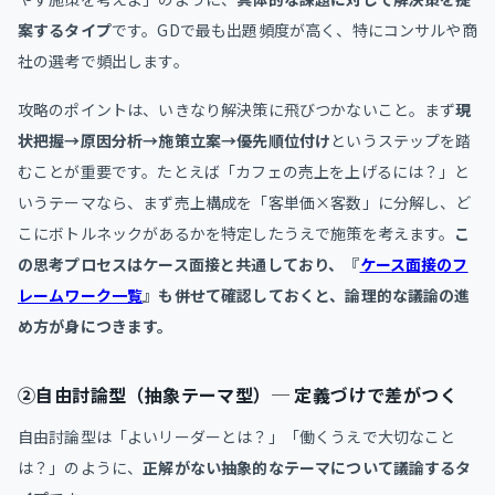
案するタイプ
です。GDで最も出題頻度が高く、特にコンサルや商
社の選考で頻出します。
攻略のポイントは、いきなり解決策に飛びつかないこと。まず
現
状把握→原因分析→施策立案→優先順位付け
というステップを踏
むことが重要です。たとえば「カフェの売上を上げるには？」と
いうテーマなら、まず売上構成を「客単価×客数」に分解し、ど
こにボトルネックがあるかを特定したうえで施策を考えます。
こ
の思考プロセスはケース面接と共通しており、『
ケース面接のフ
レームワーク一覧
』も併せて確認しておくと、論理的な議論の進
め方が身につきます。
②自由討論型（抽象テーマ型）─ 定義づけで差がつく
自由討論型は「よいリーダーとは？」「働くうえで大切なこと
は？」のように、
正解がない抽象的なテーマについて議論するタ