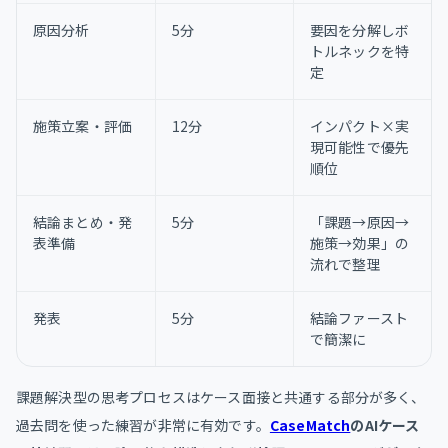
原因分析
5分
要因を分解しボ
トルネックを特
定
施策立案・評価
12分
インパクト×実
現可能性で優先
順位
結論まとめ・発
5分
「課題→原因→
表準備
施策→効果」の
流れで整理
発表
5分
結論ファースト
で簡潔に
課題解決型の思考プロセスはケース面接と共通する部分が多く、
過去問を使った練習が非常に有効です。
CaseMatch
のAIケース