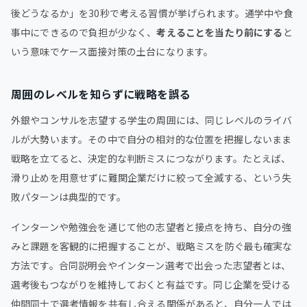
後どうなるか」を30秒で考える習慣が挙げられます。通学中や食
事中にできるので負担が少なく、
考えることを当たり前にする
と
いう意味でケース面接対策の土台になります。
周囲のレベルを知らずに戦略を誤る
外銀やコンサルを志望する学生の周囲には、同じレベルのライバ
ルが大勢います。その中で自分の相対的な位置を把握しないまま
戦略を立てると、決定的な判断ミスにつながります。たとえば、
滑り止めを用意せずに難関企業だけに絞って全滅する、という失
敗パターンは典型的です。
インターンや勉強会を通じて他の志望者と接点を持ち、自分の強
みと課題を客観的に把握することが、戦略ミスを防ぐ最も確実な
方法です。合同説明会やインターン選考で出会った志望者とは、
選考後もつながりを維持しておくと有益です。同じ企業を受ける
仲間同士で選考情報を共有し合える関係があると、自分一人では