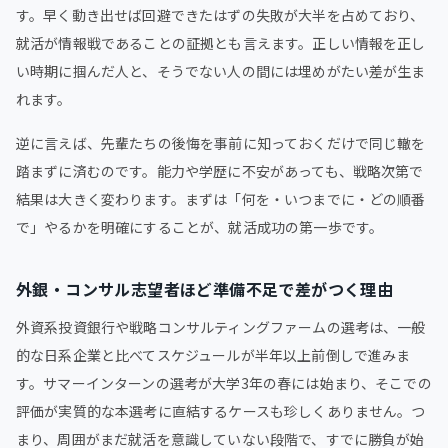
す。早く動き出せば回避できたはずの失敗が大半を占めており、
就活が情報戦であることの証拠とも言えます。正しい情報を正し
い時期に掴んだ人と、そうでない人の間には埋めがたい差が生ま
れます。
逆に言えば、先輩たちの後悔を事前に知っておくだけで同じ轍を
踏まずに済むのです。能力や学歴に不安があっても、戦略次第で
結果は大きく変わります。まずは「何を・いつまでに・どの順番
で」やるかを明確にすることが、就活成功の第一歩です。
外銀・コンサル志望者ほど準備不足で差がつく理由
外資系投資銀行や戦略コンサルティングファームの選考は、一般
的な日系企業と比べてスケジュールが半年以上前倒しで進みま
す。サマーインターンの選考が大学3年の春には始まり、そこでの
評価が実質的な本選考に直結するケースも珍しくありません。つ
まり、周囲がまだ就活を意識していない段階で、すでに勝負が始