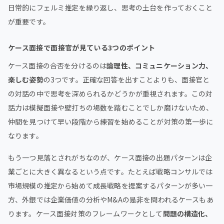
日常的にフェルミ推定を繰り返し、思考の土台を作っておくこと
が重要です。
ケース面接で面接官が見ている3つのポイント
ケース面接の合否を分けるのは
論理性、コミュニケーション力、
楽しむ姿勢
の3つです。正確な回答を出すことよりも、面接官と
の対話の中で思考を深められるかどうかが重視されます。この対
話力は模擬面接や壁打ちの場数を踏むことでしか磨けないため、
仲間を見つけて早い段階から練習を始めることが対策の第一歩に
なります。
もう一つ見落とされがちなのが、ケース面接の出題パターンは企
業ごとに大きく異なるという点です。たとえば戦略コンサルでは
市場規模の推定から始めて成長戦略を提案するパターンが多い一
方、外銀では企業価値の分析やM&Aの是非を問われるケースもあ
ります。ケース面接対策のフレームワークとして
問題の構造化、