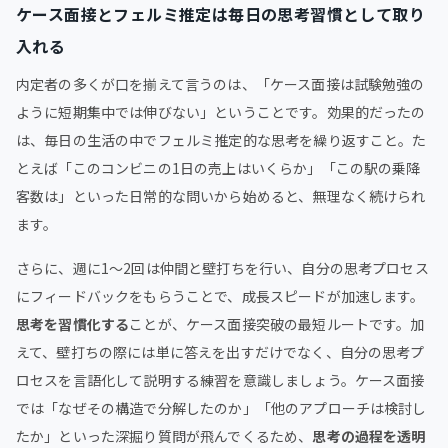
ケース面接とフェルミ推定は毎日の思考習慣として取り
入れる
内定者の多くが口を揃えて言うのは、「ケース面接は試験勉強の
ように短期集中では伸びない」ということです。効果的だったの
は、毎日の生活の中でフェルミ推定的な思考を繰り返すこと。た
とえば「このコンビニの1日の売上はいくらか」「この駅の乗降
客数は」といった日常的な問いから始めると、無理なく続けられ
ます。
さらに、週に1〜2回は仲間と壁打ちを行い、自分の思考プロセス
にフィードバックをもらうことで、成長スピードが加速します。
思考を習慣化する
ことが、ケース面接突破の最短ルートです。加
えて、壁打ちの際には単に答えを出すだけでなく、自分の思考プ
ロセスを言語化して説明する練習を意識しましょう。ケース面接
では「なぜその構造で分解したのか」「他のアプローチは検討し
たか」といった深掘り質問が飛んでくるため、
思考の過程を透明