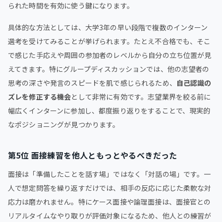
られた時間を有効に使う鍵になります。
具体的な方法としては、大学3年の早い段階で複数のインターン
選考を受けてみることが挙げられます。たとえ不合格でも、そこ
で感じた手応えや周囲の参加者のレベルから自分の立ち位置が見
えてきます。特にグループディスカッションでは、他の志望者の
思考の深さや発言のスピードを肌で感じられるため、
自己認識の
ズレを修正する機会
として非常に有効です。志望業界を絞る前に
幅広くインターンに参加し、都度振り返りをすることで、現実的
なポジショニングが見つかります。
第5位 面接練習を他人ともっとやるべきだった
面接は「準備したことを話す場」ではなく「対話の場」です。一
人で想定問答を繰り返すだけでは、相手の反応に応じた柔軟な対
応力は磨かれません。特にケース面接や論理面接は、面接官との
リアルタイムなやり取りが評価対象になるため、他人との練習が