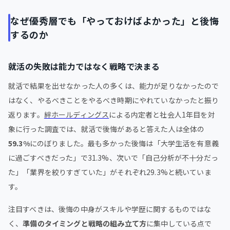
なぜ優秀層でも「やっておけばよかった」と後悔
するのか
就活の失敗は能力ではなく戦略で決まる
就活で結果を出せなかった人の多くは、能力が足りなかったので
はなく、やるべきことをやるべき時期にやれていなかったと振り
返ります。
絆ホールディングス
による内定者と社会人1年目を対
象に行った調査では、就活で後悔があると答えた人は全体の
59.3%
にのぼりました。最も多かった後悔は「大学生活を有意義
に過ごすべきだった」で31.3%、次いで「自己分析が不十分だっ
た」「業界を絞りすぎていた」がそれぞれ29.3%と続いていま
す。
注目すべきは、後悔の中身がスキルや学歴に関するものではな
く、
準備のタイミングと戦略の組み立て方
に集中している点で