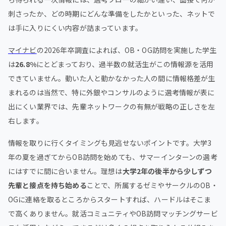
刺さったか、どの時期にどんな準備をしたかといった、ネットで
は手に入りにくい内容が詰まっています。
マイナビ
の2026年卒調査によれば、OB・OG訪問を実施した学生
は
26.8%
にとどまっており、過半数の就活生がこの情報源を活用
できていません。動いた人と動かなかった人の間に情報格差が生
まれるのは当然で、特に外銀やコンサルのように選考情報が表に
出にくい業界では、先輩ネットワークの有無が戦略の正しさを左
右します。
情報を取りに行くタイミングも見逃せないポイントです。大学3
年の夏を過ぎてからOB訪問を始めても、サマーインターンの選考
にはすでに間に合いません。理想は
大学2年の後半から少しずつ
先輩と接点を持ち始める
ことで、所属するゼミやサークルのOB・
OGに連絡を取るところからスタートすれば、ハードルはそこま
で高くありません。就活コミュニティやOB訪問マッチングサービ