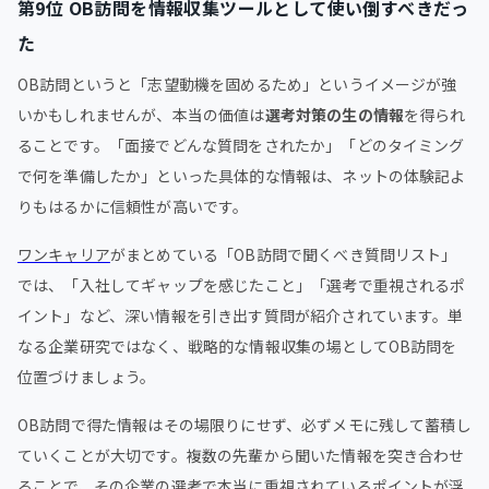
第9位 OB訪問を情報収集ツールとして使い倒すべきだっ
た
OB訪問というと「志望動機を固めるため」というイメージが強
いかもしれませんが、本当の価値は
選考対策の生の情報
を得られ
ることです。「面接でどんな質問をされたか」「どのタイミング
で何を準備したか」といった具体的な情報は、ネットの体験記よ
りもはるかに信頼性が高いです。
ワンキャリア
がまとめている「OB訪問で聞くべき質問リスト」
では、「入社してギャップを感じたこと」「選考で重視されるポ
イント」など、深い情報を引き出す質問が紹介されています。単
なる企業研究ではなく、戦略的な情報収集の場としてOB訪問を
位置づけましょう。
OB訪問で得た情報はその場限りにせず、必ずメモに残して蓄積し
ていくことが大切です。複数の先輩から聞いた情報を突き合わせ
ることで、その企業の選考で本当に重視されているポイントが浮