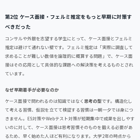
第2位 ケース面接・フェルミ推定をもっと早期に対策す
べきだった
コンサルや外銀を志望する学生にとって、ケース面接とフェルミ
推定は避けて通れない壁です。フェルミ推定は「実際に調査して
求めることが難しい数値を論理的に概算する問題」で、ケース面
接はその応用として具体的な課題への解決策を考えるものとされ
ています。
なぜ早期着手が必要なのか
ケース面接で問われるのは知識ではなく
思考の型
です。構造化し
て考える習慣、仮説を立てて検証する習慣は一朝一夕では身につ
きません。ES対策やWebテスト対策が短期集中で成果を出しやす
いのに対して、ケース面接は思考習慣そのものを鍛える必要があ
るため、早く始めた人ほど有利になります。大学2年の時点から