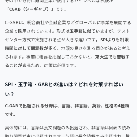
その中でも特に難関企業が使用するハイレベルな試験が
「CGAB（シーギャブ）」
です
。
C-GABは、総合商社や金融企業などグローバルに事業を展開する
企業で採用されています。形式は
玉手箱に似ています
が、テスト
センター方式で実施される点が大きな違いです
。SPIよりも制限
時間に対して問題数が多く
、地頭の良さを測る目的があると考え
られます。事前に概要を把握しておかないと、
東大生でも苦戦す
ることがある
ため、対策は必須です。
SPI・玉手箱・GABとの違いは？どれを対策すればい
い？
C-GABで出題される分野は、言語、非言語、英語、性格の4種類
です。
具体的には、言語は長文問題のみ出題され、非言語は図表の読み
取り問題が主に出題されます。英語は長文読解のみ出題され、性