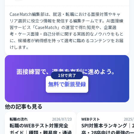
CaseMatch編集部は、就活・転職における面接対策やキャ
リア選択に役立つ情報を発信する編集チームです。AI面接練
習サービス「CaseMatch」の運営で得た知見や、企業選
考・ケース面接・自己分析に関する実践的なノウハウをもと
に、候補者が納得感を持って選考に臨めるコンテンツをお届
けします。
面接練習で、選考を有利に進めよう。
1分で完了
無料で新規登録
他の記事も見る
転職の流れ
2026/07/23
WEBテスト
2025/
転職のWEBテスト対策完全
SPI対策本ランキング｜2
ガイド｜種類・難易度・通過
卒・28卒向けの最強の