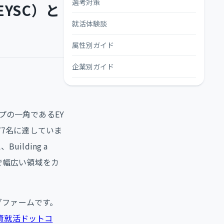
選考対策
YSC）と
就活体験談
属性別ガイド
企業別ガイド
プの一角であるEY
77名に達していま
ilding a
Aまで幅広い領域をカ
ングファームです。
資就活ドットコ