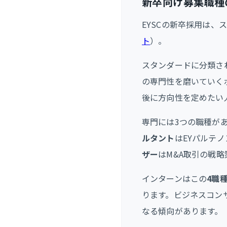
新卒向け募集職種
EYSCの新卒採用は
ト
）。
スタンダードに分類さ
の専門性を磨いていく
後に方向性を定めたい
専門には3つの職種が
ルタント
はEYパルテ
ザー
はM&A取引の戦
インターンはこの
4職
ります。ビジネスコン
なる傾向があります。