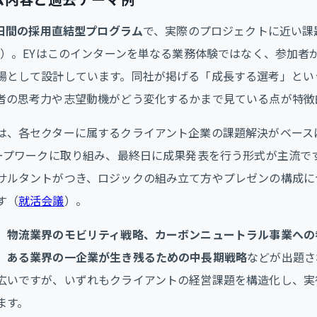
日間の採用直結型プログラム
で、実際のプロジェクトに近い課
）。EYはこのインターンを単なる業務体験ではなく、参加者
場として設計しています。同社が掲げる「成長する選考」とい
者の思考力や志望動機がどう変化するかまで見ている点が特徴
は、各セクターに属するクライアント企業の課題解決がベース
ループワークに取り組み、最終日に成果発表を行う形式が主流で
サルタントがつき、ロジックの組み立て方やプレゼンの構成に
す（
就活会議
）。
、
物流業界のモビリティ戦略、カーボンニュートラル事業への
、ある業界の一企業が生き残るための中長期戦略
などが出題さ
広いですが、いずれもクライアントの経営課題を構造化し、実
ます。