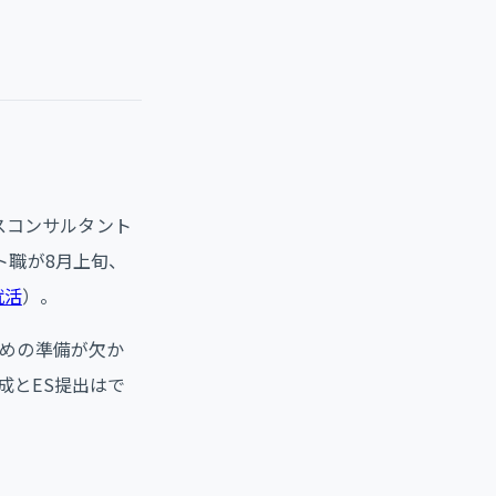
スコンサルタント
ト職が8月上旬、
就活
）。
めの準備が欠か
成とES提出はで