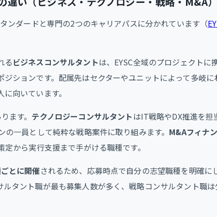
の違い（ビジネス・テクノロジー・戦略・M&A
、スタンダードと専門の2つのキャリアパスに分かれています（
E
れる
ビジネスコンサルタント
は、EYSC全域のプロジェクトに
ポジションです。配属先はセクターやユニットによって多岐に
人に向いています。
あります。
テクノロジーコンサルタント
はIT戦略やDX推進を担
ノンの一員として純粋な戦略案件に取り組みます。
M&Aフィナ
略策定から実行支援まで手がける職種です。
種ごとに開催
されるため、応募時点で自分の志望職種を明確に
サルタント職が最も募集人数が多く、戦略コンサルタント職は