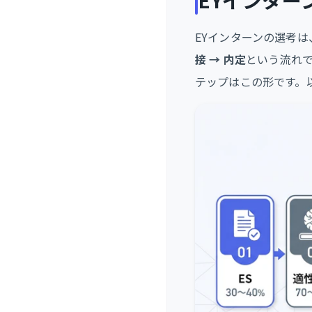
EYインター
EYインターンの選考は
接 → 内定
という流れ
テップはこの形です。