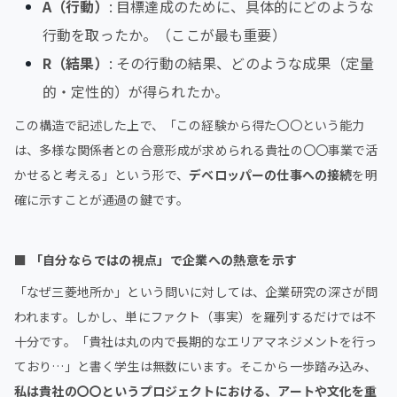
A（行動）
: 目標達成のために、具体的にどのような
行動を取ったか。（ここが最も重要）
R（結果）
: その行動の結果、どのような成果（定量
的・定性的）が得られたか。
この構造で記述した上で、「この経験から得た〇〇という能力
は、多様な関係者との合意形成が求められる貴社の〇〇事業で活
かせると考える」という形で、
デベロッパーの仕事への接続
を明
確に示すことが通過の鍵です。
■
「自分ならではの視点」で企業への熱意を示す
「なぜ三菱地所か」という問いに対しては、企業研究の深さが問
われます。しかし、単にファクト（事実）を羅列するだけでは不
十分です。「貴社は丸の内で長期的なエリアマネジメントを行っ
ており…」と書く学生は無数にいます。そこから一歩踏み込み、
私は貴社の〇〇というプロジェクトにおける、アートや文化を重