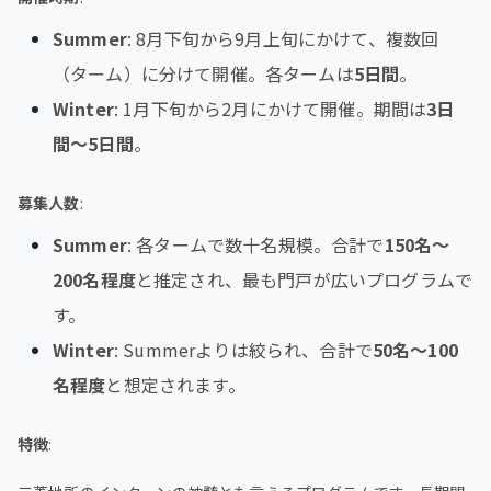
Summer
: 8月下旬から9月上旬にかけて、複数回
（ターム）に分けて開催。各タームは
5日間
。
Winter
: 1月下旬から2月にかけて開催。期間は
3日
間〜5日間
。
募集人数
:
Summer
: 各タームで数十名規模。合計で
150名〜
200名程度
と推定され、最も門戸が広いプログラムで
す。
Winter
: Summerよりは絞られ、合計で
50名〜100
名程度
と想定されます。
特徴
: