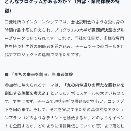
どんなプログラムがあるのか？（内容・業務体験の特
徴）
三菱地所のインターンシップでは、会社説明会のような受け身の
時間は最小限に抑えられ、プログラムの大半が
課題解決型のグル
ープワーク
に充てられます。これは、同社の仕事が、多様な専門
性を持つ社内外の関係者を巻き込み、チームで一つのゴールを目
指すプロジェクトの連続であるためです。
■
「まちの未来を創る」当事者体験
参加者に与えられるテーマは、
「丸の内仲通りの新たな賑わいを
創出する施策を考えよ」
といった非常にスケールの大きいもので
す。学生はまず、チームで現状分析や課題設定を行い、コンセプ
トを固めます。そして、それを実現するための具体的なアクショ
ンプラン（どのようなテナントを誘致するか、どのようなイベン
トを企画するか、どのように情報発信していくか等）まで落とし