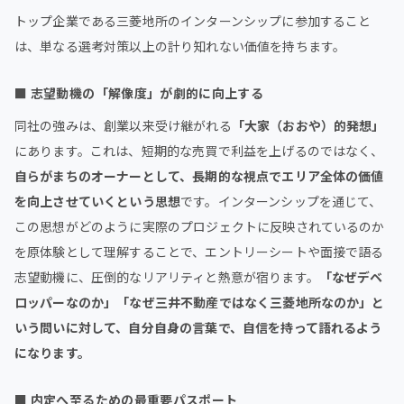
トップ企業である三菱地所のインターンシップに参加すること
は、単なる選考対策以上の計り知れない価値を持ちます。
■
志望動機の「解像度」が劇的に向上する
同社の強みは、創業以来受け継がれる
「大家（おおや）的発想」
にあります。これは、短期的な売買で利益を上げるのではなく、
自らがまちのオーナーとして、長期的な視点でエリア全体の価値
を向上させていくという思想
です。インターンシップを通じて、
この思想がどのように実際のプロジェクトに反映されているのか
を原体験として理解することで、エントリーシートや面接で語る
志望動機に、圧倒的なリアリティと熱意が宿ります。
「なぜデベ
ロッパーなのか」「なぜ三井不動産ではなく三菱地所なのか」と
いう問いに対して、自分自身の言葉で、自信を持って語れるよう
になります。
■
内定へ至るための最重要パスポート