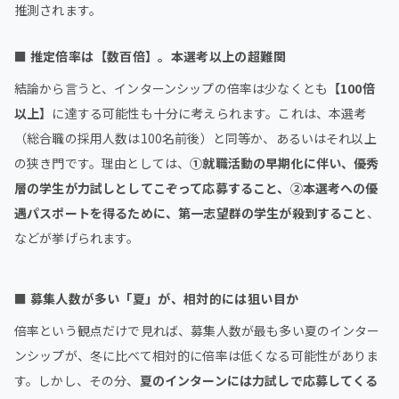
推測されます。
■
推定倍率は【数百倍】。本選考以上の超難関
結論から言うと、インターンシップの倍率は少なくとも
【100倍
以上】
に達する可能性も十分に考えられます。これは、本選考
（総合職の採用人数は100名前後）と同等か、あるいはそれ以上
の狭き門です。理由としては、
①就職活動の早期化に伴い、優秀
層の学生が力試しとしてこぞって応募すること、②本選考への優
遇パスポートを得るために、第一志望群の学生が殺到すること
、
などが挙げられます。
■
募集人数が多い「夏」が、相対的には狙い目か
倍率という観点だけで見れば、募集人数が最も多い夏のインター
ンシップが、冬に比べて相対的に倍率は低くなる可能性がありま
す。しかし、その分、
夏のインターンには力試しで応募してくる