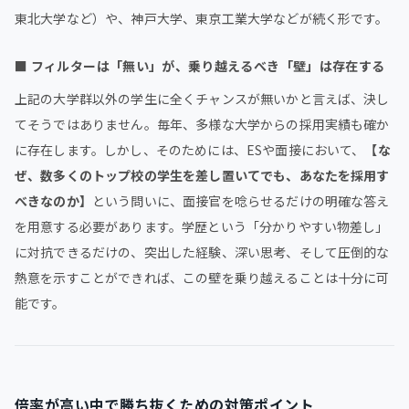
東北大学など）や、神戸大学、東京工業大学などが続く形です。
■
フィルターは「無い」が、乗り越えるべき「壁」は存在する
上記の大学群以外の学生に全くチャンスが無いかと言えば、決し
てそうではありません。毎年、多様な大学からの採用実績も確か
に存在します。しかし、そのためには、ESや面接において、
【な
ぜ、数多くのトップ校の学生を差し置いてでも、あなたを採用す
べきなのか】
という問いに、面接官を唸らせるだけの明確な答え
を用意する必要があります。学歴という「分かりやすい物差し」
に対抗できるだけの、突出した経験、深い思考、そして圧倒的な
熱意を示すことができれば、この壁を乗り越えることは十分に可
能です。
倍率が高い中で勝ち抜くための対策ポイント