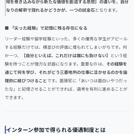
域を巻き込みながら新たな価値を創造する思想】の違いを、自分
なりの解釈で語れるかどうかが、一つの試金石
となります。
■
「尖った経験」で記憶に残る存在になる
リーダー経験や留学経験といった、多くの優秀な学生がアピール
する経験だけでは、横並びの評価に埋もれてしまいがちです。何
か一つ、
【自分といえば、これだけは誰にも負けない】
という経
験を持つことが強力な武器になります。重要なのは、
その経験を
通じて何を学び、それがどう三菱地所の仕事に活かせるのかを論
理的に結びつけること
です。面接官に「あいつは面白いやつだっ
たな」と記憶させることができれば、選考を有利に進めることが
できます。
インターン参加で得られる優遇制度とは