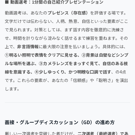
■
動画選考：1分間の自己紹介プレゼンテーション
動画選考は、あなたの
プレゼンス（存在感）
を評価する場です。
文字だけでは伝わらない、人柄、熱意、自信といった要素がここ
で見られます。対策としては、まず話す内容を徹底的に洗練さ
せ、時間を計りながら淀みなく話せるまで練習を重ねます。その
上で、
非言語情報
に最大限の注意を払いましょう。具体的には、
①明るい照明で表情をクリアに見せる、②背景は白壁などシンプ
ルな場所を選ぶ、③カメラレンズをまっすぐ見て、自信のある視
線を意識する、④少しゆっくり、かつ明瞭な口調で話す
、の4点
です。これらの要素が、あなたの「信頼感」や「聡明さ」を演出
します。
面接・グループディスカッション（GD）の進め方
厳しい一次選考を突破した者だけが、
二次選考（最終選考）であ