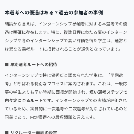
本選考への優遇はある？過去の参加者の事例
結論から言えば、インターンシップ参加者に対する本選考での優
遇は
明確に存在
します。特に、複数日程にわたる夏のインターン
シップや冬のインターンシップで高い評価を得た学生は、通常と
は異なる選考ルートに招待されることが通例となっています。
■
早期選考ルートへの招待
インターンシップで特に優秀だと認められた学生は、「早期選
考」と呼ばれる特別なプロセスに案内されます。これは、一般応
募の学生よりも早い時期に面接が開始され、
短い選考ステップで
内々定に至るルート
です。インターンシップでの実績が評価され
ているため、実質的に一次選考や二次選考が免除されているのと
同義であり、内定獲得への最短距離と言えます。
■
リクルーター面談の設定