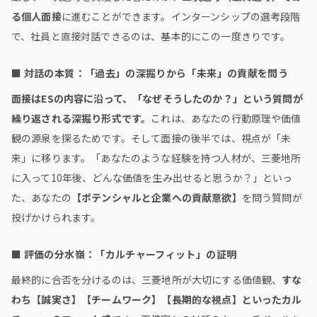
る個人面接
に進むことができます。インターンシップの選考段階
で、社員と直接対話できるのは、基本的にこの一度きりです。
■
対話の本質：「過去」の深掘りから「未来」の貢献を問う
面接はESの内容に沿って、「なぜそうしたのか？」という質問が
繰り返される深掘り形式です。
これは、あなたの行動原理や価値
観の源泉を探るためです。そして面接の後半では、視点が「未
来」に移ります。「あなたのような経験を持つ人材が、三菱地所
に入って10年後、どんな価値を生み出せると思うか？」といっ
た、あなたの
【ポテンシャルと企業への貢献意欲】
を問う質問が
投げかけられます。
■
評価の分水嶺：「カルチャーフィット」の証明
最終的に合否を分けるのは、三菱地所が大切にする価値観、
すな
わち【誠実さ】【チームワーク】【長期的な視点】といったカル