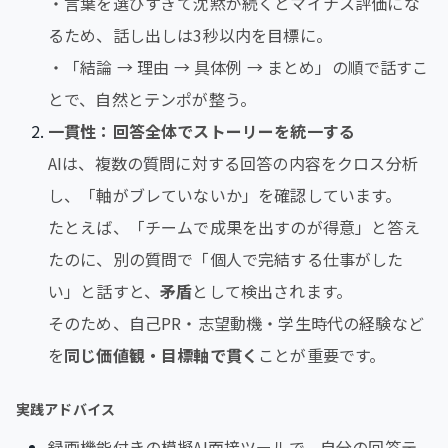
・言葉を選びすぎて沈黙が続くとマイナス評価にな
るため、話し出しは3秒以内を目標に。
・「結論 → 理由 → 具体例 → まとめ」の順で話すこ
とで、自然とテンポが整う。
一貫性：回答全体でストーリーを統一する
AIは、複数の質問に対する回答の内容をクロス分析
し、「軸がブレていないか」を確認しています。
たとえば、「チームで成果を出すのが得意」と答え
たのに、別の質問で「個人で完結する仕事がした
い」と話すと、
矛盾
として検出されます。
そのため、自己PR・志望動機・学生時代の経験など
を
同じ価値観・目標軸で貫く
ことが重要です。
実践アドバイス
録画機能付きの模擬AI面接ツールで、自分の回答テ