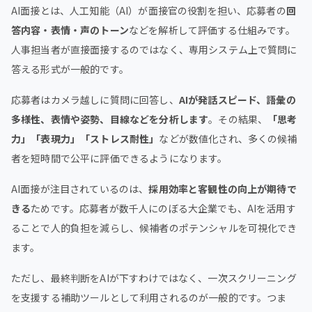
AI面接とは、人工知能（AI）が面接官の役割を担い、応募者の
回
答内容・表情・声のトーン
などを解析して評価する仕組みです。
人事担当者が直接面接するのではなく、専用システム上で質問に
答える形式が一般的です。
応募者はカメラ越しに質問に回答し、
AIが発話スピード、語彙の
多様性、表情や姿勢、目線などを分析します
。その結果、
「思考
力」「表現力」「ストレス耐性」
などが数値化され、多くの候補
者を短時間で公平に評価できるようになります。
AI面接が注目されているのは、
採用効率と客観性の向上が期待で
きる
ためです。応募者が数千人にのぼる大企業でも、AIを活用す
ることで人的負担を減らし、候補者のポテンシャルを可視化でき
ます。
ただし、最終判断をAIが下すわけではなく、一次スクリーニング
を支援する補助ツールとして利用されるのが一般的です。つま