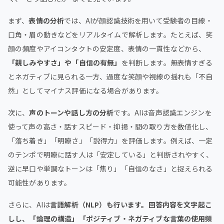
まず、
表情の分析
では、AIが顔認識技術を用いて受験者の目線・
口角・眉の動きなどをリアルタイムで解析します。たとえば、笑
顔の頻度やアイコンタクトの安定度、表情の一貫性などから、
「親しみやすさ」や「自信の有無」
を判断します。無表情すぎる
とネガティブに見られる一方、過度な笑顔や視線の揺れも「不自
然」としてマイナス評価になる場合があります。
次に、
声のトーンや話し方の分析
です。AIは音声認識エンジンを
使って声の高さ・話すスピード・抑揚・間の取り方を数値化し、
「落ち着き」「明瞭さ」「説得力」を評価します。例えば、一定
のテンポで明瞭に話す人は「安定している」と判断されやすく、
逆に早口や単調なトーンは「焦り」「自信のなさ」と捉えられる
可能性があります。
さらに、AIは
言語解析（NLP）も行います。回答内容を文字起こ
しし、「論理の構造」「ポジティブ・ネガティブな言葉の使用頻