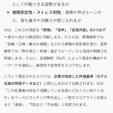
として行動できる姿勢があるか
感情安定性・ストレス耐性
：表情や声のトーンか
ら、落ち着きや冷静さが感じられるか
AIは、これらの項目を
「表情」「音声」「言語内容」の3つのデ
ータソース
から統合的に判断します。たとえば、表情解析では
「目線・口角・瞬きの頻度」などから感情の安定度を測り、音声
解析では「声の高さ・抑揚・話すスピード」から自信や明瞭さを
評価します。さらに、言語解析（NLP）によって発言の構成やキ
ーワードを抽出し、論理性や主体性をスコア化します。
こうして算出されたスコアは、
企業が設定した評価基準（モデル
社員の特性データなど）
と照らし合わせて比較されます。AIは
「この応募者は当社で活躍している社員にどれくらい似ている
か」をベースにマッチング率を出し、一定のスコアラインを超え
ると「通過」、下回ると「不合格」と判定されます。