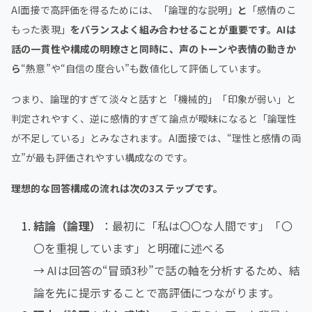
AI面接で高評価を得るためには、「論理的な説明」
と
「感情のこ
もった表現」
をバランスよく組み合わせることが重要です。AIは
話の一貫性や構成の明瞭さと同時に、声のトーンや表情の動きか
ら
“熱意”や“自信の度合い”も数値化して評価しています。
つまり、論理的すぎて淡々と話すと「機械的」「印象が弱い」と
判定されやすく、逆に感情的すぎて論点が曖昧になると「論理性
が不足している」とみなされます。AI面接では、“理性と感情の両
立”が最も評価されやすい構成なのです。
理想的な回答構成の流れは次の3ステップです。
結論（論理）
：最初に「私は〇〇な人間です」「〇
〇を重視しています」と明確に述べる
→ AIは回答の“冒頭3秒”で話の軸を分析するため、結
論を先に提示することで高評価につながります。