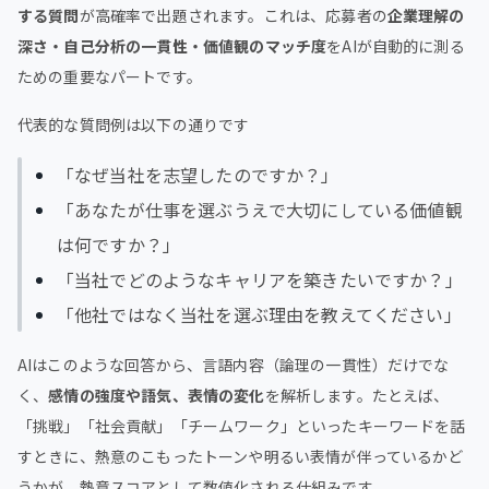
する質問
が高確率で出題されます。これは、応募者の
企業理解の
深さ・自己分析の一貫性・価値観のマッチ度
をAIが自動的に測る
ための重要なパートです。
代表的な質問例は以下の通りです
「なぜ当社を志望したのですか？」
「あなたが仕事を選ぶうえで大切にしている価値観
は何ですか？」
「当社でどのようなキャリアを築きたいですか？」
「他社ではなく当社を選ぶ理由を教えてください」
AIはこのような回答から、言語内容（論理の一貫性）だけでな
く、
感情の強度や語気、表情の変化
を解析します。たとえば、
「挑戦」「社会貢献」「チームワーク」といったキーワードを話
すときに、熱意のこもったトーンや明るい表情が伴っているかど
うかが、熱意スコアとして数値化される仕組みです。