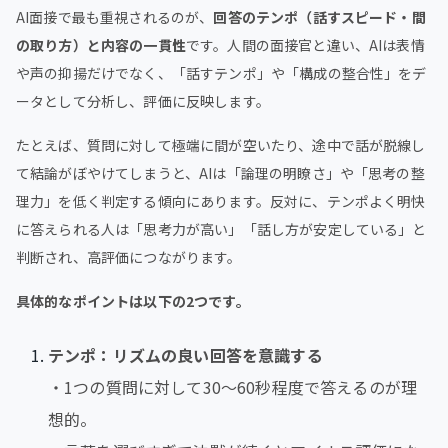
AI面接で最も重視されるのが、
回答のテンポ（話すスピード・間
の取り方）と内容の一貫性
です。人間の面接官と違い、AIは表情
や声の抑揚だけでなく、「話すテンポ」や「構成の整合性」をデ
ータとして分析し、評価に反映します。
たとえば、質問に対して極端に間が空いたり、途中で話が脱線し
て結論がぼやけてしまうと、AIは「論理の明瞭さ」や「思考の整
理力」を低く判定する傾向にあります。反対に、テンポよく明快
に答えられる人は「思考力が高い」「話し方が安定している」と
判断され、高評価につながります。
具体的なポイントは以下の2つです。
テンポ：リズムの良い回答を意識する
・1つの質問に対して30〜60秒程度で答えるのが理
想的。