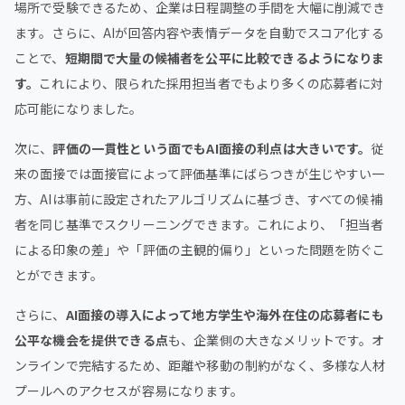
場所で受験できるため、企業は日程調整の手間を大幅に削減でき
ます。さらに、AIが回答内容や表情データを自動でスコア化する
ことで、
短期間で大量の候補者を公平に比較できるようになりま
す。
これにより、限られた採用担当者でもより多くの応募者に対
応可能になりました。
次に、
評価の一貫性という面でもAI面接の利点は大きいです。
従
来の面接では面接官によって評価基準にばらつきが生じやすい一
方、AIは事前に設定されたアルゴリズムに基づき、すべての候補
者を同じ基準でスクリーニングできます。これにより、「担当者
による印象の差」や「評価の主観的偏り」といった問題を防ぐこ
とができます。
さらに、
AI面接の導入によって地方学生や海外在住の応募者にも
公平な機会を提供できる点
も、企業側の大きなメリットです。オ
ンラインで完結するため、距離や移動の制約がなく、多様な人材
プールへのアクセスが容易になります。