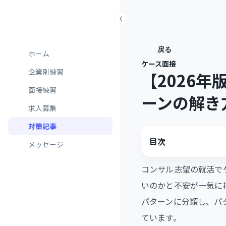
戻る
ホーム
ケース面接
企業別練習
【2026
面接練習
ーンの解き
求人募集
対策記事
目次
メッセージ
コンサル志望の就活で
いのかと不安が一気に
パターンに分類し、パ
ています。