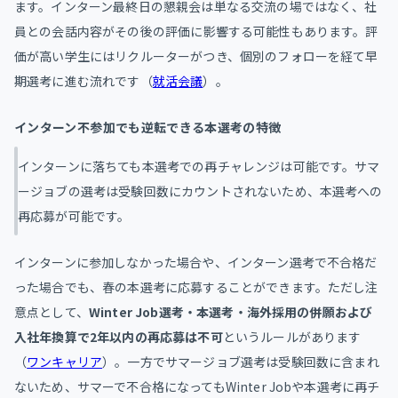
ます。インターン最終日の懇親会は単なる交流の場ではなく、社
員との会話内容がその後の評価に影響する可能性もあります。評
価が高い学生にはリクルーターがつき、個別のフォローを経て早
期選考に進む流れです（
就活会議
）。
インターン不参加でも逆転できる本選考の特徴
インターンに落ちても本選考での再チャレンジは可能です。サマ
ージョブの選考は受験回数にカウントされないため、本選考への
再応募が可能です。
インターンに参加しなかった場合や、インターン選考で不合格だ
った場合でも、春の本選考に応募することができます。ただし注
意点として、
Winter Job選考・本選考・海外採用の併願および
入社年換算で2年以内の再応募は不可
というルールがあります
（
ワンキャリア
）。一方でサマージョブ選考は受験回数に含まれ
ないため、サマーで不合格になってもWinter Jobや本選考に再チ