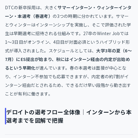
DTCの新卒採用は、大きく
サマーインターン・ウィンターインタ
ーン・本選考（春選考）
の3つの時期に分かれています。サマー
とウィンターはインターンシップを実施し、そこで評価された学
生は早期選考に招待される仕組みです。27卒のWinter Jobでは
1〜3日目がオンライン、4日目が対面必須というハイブリッド形
式が導入されました。スケジュールとしては、
大学3年の夏（6〜
7月）にES提出が始まり、秋にはインターン経由の内定が出始め
るという早期化
が進んでいます。春の本選考は面接が中心とな
り、インターン不参加でも応募できますが、内定者の約7割がイ
ンターン経由だとされるため、できるだけ早い段階から動き出す
ことが有利に働きます。
デロイトの選考フロー全体像｜インターンから本
選考までを図解で把握