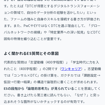
す。たとえば「DTCが得意とするデジタルトランスフォーメーシ
ョンの領域で、自分のデータ分析の経験を活かしたい」といっ
た、ファームの強みと自身のスキルを接続する書き方が評価され
ます。また、PwCやEYではなくDTCを選ぶ理由として、「グロー
バルネットワークの規模」や「特定業界への深い知見」などDTC
固有の特徴を織り込むことが重要です。
よく聞かれるES質問とその意図
代表的な質問は「志望動機（400字程度）」「学生時代に力を入
れたこと（400字程度）」の2問です（
ワンキャリア
）。志望動機
では「コンサル×DTC」の掛け算を、ガクチカでは「課題設定→
仮説→行動→結果」の構造で論理的に書くことが求められます。
ESの段階から「論理的思考力」が見られている
ことを意識してく
ださい。書き上げたら第三者に読んでもらい、「なぜ？」と突っ
込まれそうな箇所がないかチェックするのが有効です。