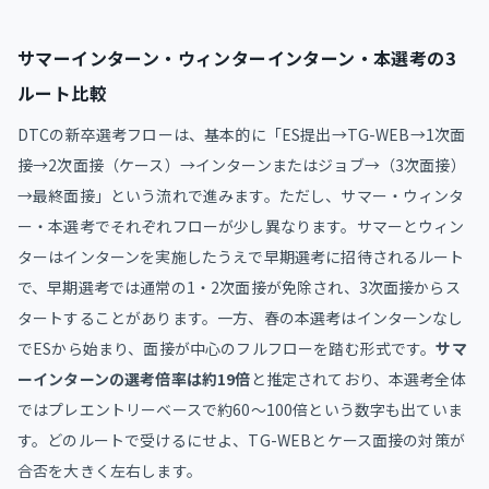
サマーインターン・ウィンターインターン・本選考の3
ルート比較
DTCの新卒選考フローは、基本的に「ES提出→TG-WEB→1次面
接→2次面接（ケース）→インターンまたはジョブ→（3次面接）
→最終面接」という流れで進みます。ただし、サマー・ウィンタ
ー・本選考でそれぞれフローが少し異なります。サマーとウィン
ターはインターンを実施したうえで早期選考に招待されるルート
で、早期選考では通常の1・2次面接が免除され、3次面接からス
タートすることがあります。一方、春の本選考はインターンなし
でESから始まり、面接が中心のフルフローを踏む形式です。
サマ
ーインターンの選考倍率は約19倍
と推定されており、本選考全体
ではプレエントリーベースで約60〜100倍という数字も出ていま
す。どのルートで受けるにせよ、TG-WEBとケース面接の対策が
合否を大きく左右します。