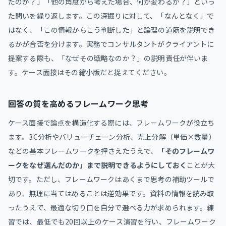
たのか？」「他の角度から考えた場合、何が変わるか？」といっ
た問いを繰り返します。この深掘りに対して、「なんとなく」で
はなく、「この情報からこう判断した」と論理の道筋を説明でき
るかが合否を分けます。実務でコンサルタントがクライアントに
提案する際も、「なぜその戦略なのか？」の説明責任が伴いま
す。ケース面接はその縮小版だと捉えてください。
回答の質を高めるフレームワーク思考
ケース面接で論点を構造化する際には、フレームワークが役立ち
ます。3C分析やバリューチェーン分析、売上分解（単価×数量）
などの基本フレームワークを押さえたうえで、
「そのフレームワ
ークをなぜ選んだのか」まで説明できるようにしておく
ことが大
切です。ただし、フレームワークはあくまで思考の補助ツールで
あり、無理に当てはめることは逆効果です。資料の情報を読み取
ったうえで、最適な切り口を自分で選べる力が求められます。練
習では、最低でも20回以上のケース演習を行い、フレームワーク