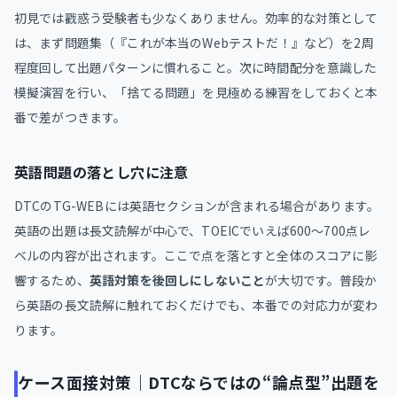
初見では戳惑う受験者も少なくありません。効率的な対策として
は、まず問題集（『これが本当のWebテストだ！』など）を2周
程度回して出題パターンに慣れること。次に時間配分を意識した
模擬演習を行い、「捨てる問題」を見極める練習をしておくと本
番で差がつきます。
英語問題の落とし穴に注意
DTCのTG-WEBには英語セクションが含まれる場合があります。
英語の出題は長文読解が中心で、TOEICでいえば600〜700点レ
ベルの内容が出されます。ここで点を落とすと全体のスコアに影
響するため、
英語対策を後回しにしないこと
が大切です。普段か
ら英語の長文読解に触れておくだけでも、本番での対応力が変わ
ります。
ケース面接対策｜DTCならではの“論点型”出題を