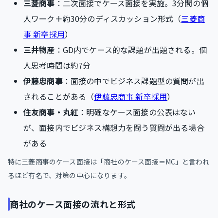
三菱商事
：二次面接でケース面接を実施。3分間の個
人ワーク＋約30分のディスカッション形式（
三菱商
事 新卒採用
）
三井物産
：GD内でケース的な課題が出題される。個
人思考時間は約7分
伊藤忠商事
：面接の中でビジネス課題型の質問が出
されることがある（
伊藤忠商事 新卒採用
）
住友商事・丸紅
：明確なケース面接の公表はない
が、面接内でビジネス構想力を問う質問が出る場合
がある
特に三菱商事のケース面接は「商社のケース面接＝MC」と言われ
るほど有名で、対策の中心になります。
商社のケース面接の流れと形式