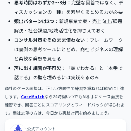
思考時間はわずか2〜3分
：完璧な回答ではなく、デ
ィスカッションの「種」を素早くまとめる力が必要
頻出パターンは3つ
：新規事業立案・売上向上/課題
解決・社会課題/地域活性化を押さえておく
コンサル対策をそのまま使わない
：フレームワーク
は裏側の思考ツールにとどめ、商社ビジネスの理解
と柔軟な発想を見せる
声に出す練習が不可欠
：「頭でわかる」と「本番で
話せる」の壁を埋めるには実践あるのみ
商社のケース面接は、正しい方向性で練習を重ねれば確実に上達
します。
CaseMatch
なら24時間いつでもAI相手にケース面接を
練習でき、回答ごとにスコアリングとフィードバックが得られま
す。商社志望の方は、今日から実践対策を始めましょう。
公式アカウント