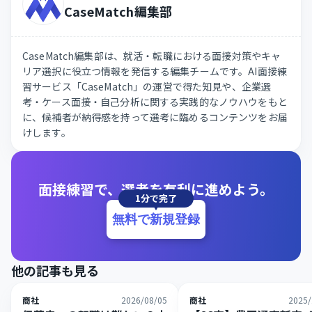
CaseMatch編集部
CaseMatch編集部は、就活・転職における面接対策やキャ
リア選択に役立つ情報を発信する編集チームです。AI面接練
習サービス「CaseMatch」の運営で得た知見や、企業選
考・ケース面接・自己分析に関する実践的なノウハウをもと
に、候補者が納得感を持って選考に臨めるコンテンツをお届
けします。
面接練習で、選考を有利に進めよう。
1分で完了
無料で新規登録
他の記事も見る
商社
2026/08/05
商社
2025/